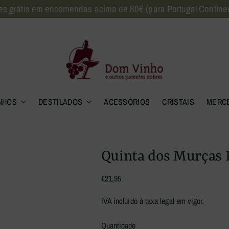
es grátis em encomendas acima de 80€ (para Portugal Continen
NHOS
DESTILADOS
ACESSÓRIOS
CRISTAIS
MERC
Quinta dos Murças 
Regular
€21,95
price
IVA incluído à taxa legal em vigor.
Quantidade