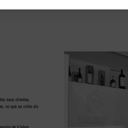
dos seus clientes,
as, no que ao vinho diz
Revista de Vinhos,