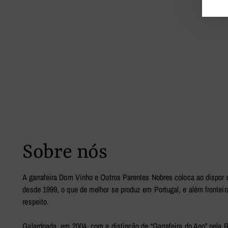
Sobre nós
A garrafeira Dom Vinho e Outros Parentes Nobres coloca ao dispor 
desde 1999, o que de melhor se produz em Portugal, e além fronteir
respeito.
Galardoada, em 2004, com a distinção de “Garrafeira do Ano” pela 