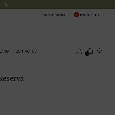
tal).
Língua
Moeda
Português (portugal)
Portugal (EUR €)
EARIA
CONTACTOS
0
Reserva