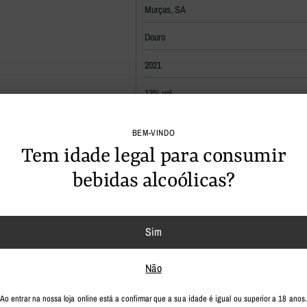
Murças, SA
Douro
2021
13% vol.
Alergénios: sulfitos
BEM-VINDO
Biológico
Tem idade legal para consumir
bebidas alcoólicas?
A
adicionar
o
Sim
produto
ao
Não
seu
carrinho
Ao entrar na nossa loja online está a confirmar que a sua idade é igual ou superior a 18 anos.