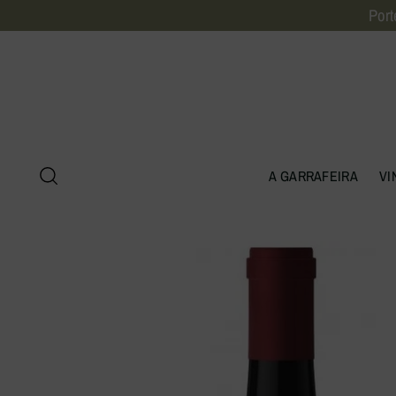
Port
A GARRAFEIRA
VI